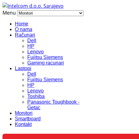
Menu
Home
O nama
Računari
Dell
HP
Lenovo
Fujitsu Siemens
Gaming racunari
Laptopi
Dell
Fujitsu Siemens
HP
Lenovo
Toshiba
Panasonic Toughbook -
Getac
Monitori
Smartboard
Kontakt