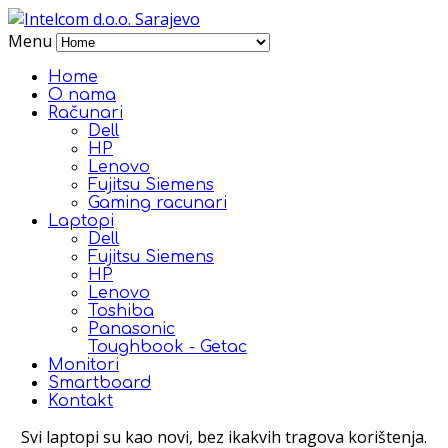
Menu
Home
O nama
Računari
Dell
HP
Lenovo
Fujitsu Siemens
Gaming racunari
Laptopi
Dell
Fujitsu Siemens
HP
Lenovo
Toshiba
Panasonic
Toughbook - Getac
Monitori
Smartboard
Kontakt
Svi laptopi su kao novi, bez ikakvih tragova korištenja.