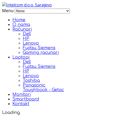
Menu
Home
O nama
Računari
Dell
HP
Lenovo
Fujitsu Siemens
Gaming racunari
Laptopi
Dell
Fujitsu Siemens
HP
Lenovo
Toshiba
Panasonic
Toughbook - Getac
Monitori
Smartboard
Kontakt
Loading